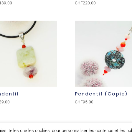
189.00
CHF
220.00
ndentif
Pendentif (Copie)
89.00
CHF
95.00
1
2
→
s, telles que les cookies, pour personnaliser les contenus et les pub