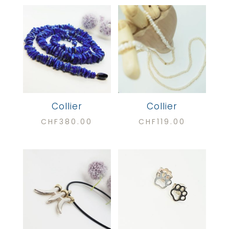
récent
au
plus
ancien
Collier
Collier
CHF
380.00
CHF
119.00