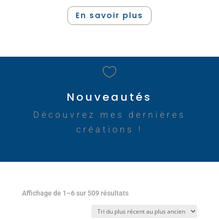
En savoir plus

Nouveautés
Découvrez mes dernières
créations !
Trié
Affichage de 1–6 sur 509 résultats
du
plus