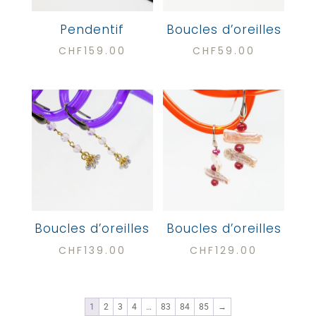
Pendentif
Boucles d’oreilles
CHF
159.00
CHF
59.00
Boucles d’oreilles
Boucles d’oreilles
CHF
139.00
CHF
129.00
1
2
3
4
…
83
84
85
→