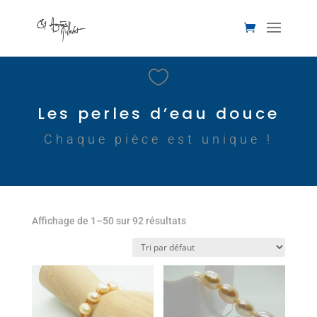

Les perles d’eau douce
Chaque pièce est unique !
Affichage de 1–50 sur 92 résultats