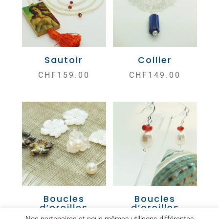
Sautoir
Collier
CHF
159.00
CHF
149.00
Boucles
Boucles
d’oreilles
d’oreilles
Nos partenaires et nous-mêmes utilisons différentes