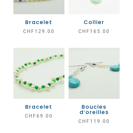
Bracelet
Collier
CHF
129.00
CHF
165.00
Bracelet
Boucles
d’oreilles
CHF
69.00
CHF
119.00