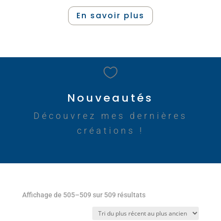
En savoir plus

Nouveautés
Découvrez mes dernières
créations !
Trié
Affichage de 505–509 sur 509 résultats
du
plus