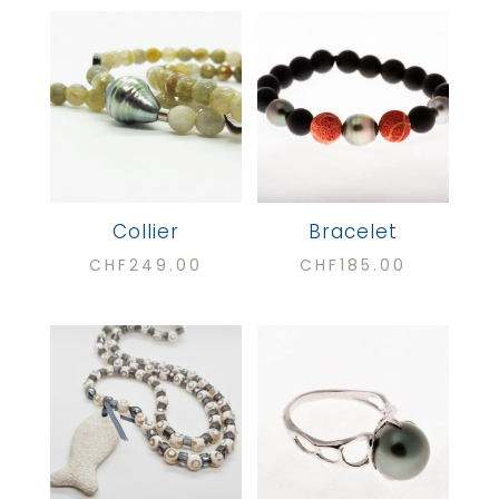
récent
au
plus
ancien
Collier
Bracelet
CHF
249.00
CHF
185.00