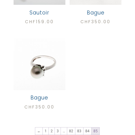
Sautoir
Bague
CHF
159.00
CHF
350.00
Bague
CHF
350.00
←
1
2
3
…
82
83
84
85