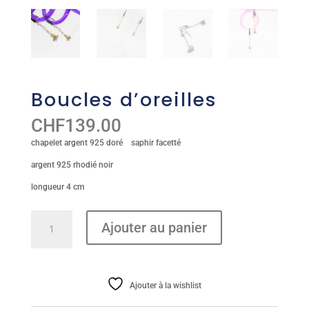
Boucles d’oreilles
CHF
139.00
chapelet argent 925 doré saphir facetté
argent 925 rhodié noir
longueur 4 cm
quantité
Ajouter au panier
de
Boucles
d'oreilles
Ajouter à la wishlist