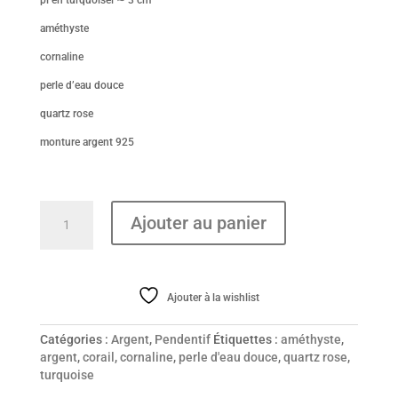
pi en turquoisel ∼ 3 cm
améthyste
cornaline
perle d’eau douce
quartz rose
monture argent 925
quantité
Ajouter au panier
de
Pendentif
(Copie)
Ajouter à la wishlist
Catégories :
Argent
,
Pendentif
Étiquettes :
améthyste
,
argent
,
corail
,
cornaline
,
perle d'eau douce
,
quartz rose
,
turquoise