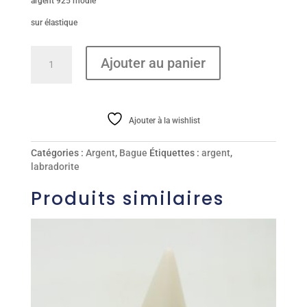
argent 925 rhodié
sur élastique
quantité
Ajouter au panier
de
Bague
Ajouter à la wishlist
Catégories :
Argent
,
Bague
Étiquettes :
argent
,
labradorite
Produits similaires