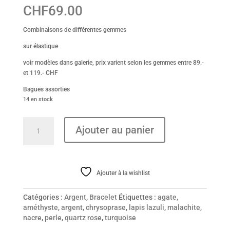
CHF
69.00
Combinaisons de différentes gemmes
sur élastique
voir modèles dans galerie, prix varient selon les gemmes entre 89.-
et 119.- CHF
Bagues assorties
14 en stock
quantité
Ajouter au panier
de
Bracelet
Ajouter à la wishlist
Catégories :
Argent
,
Bracelet
Étiquettes :
agate
,
améthyste
,
argent
,
chrysoprase
,
lapis lazuli
,
malachite
,
nacre
,
perle
,
quartz rose
,
turquoise